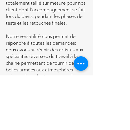
totalement taillé sur mesure pour nos
client dont l'accompagnement se fait
lors du devis, pendant les phases de
tests et les retouches finales.
Notre versatilité nous permet de
répondre à toutes les demandes:
nous avons su réunir des artistes aux
spécialités diverses, du travail à la
chaine permettant de fournir de
belles armées aux atmosphères
uniques dans des temps records, au
travail de précision nécessitant des
dizaines d'heures pour chaque pièces
et faisant d'elles de véritables œuvres
d'art à exposer en vitrine.